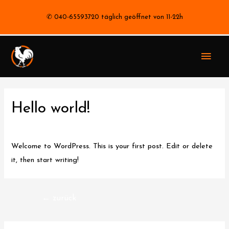
✆ 040-65593720 täglich geöffnet von 11-22h
Haup
Hello world!
1 Kommentar
/
Uncategorized
/ Von
stephan
Welcome to WordPress. This is your first post. Edit or delete
it, then start writing!
Beitragsnavigation
←
zurück