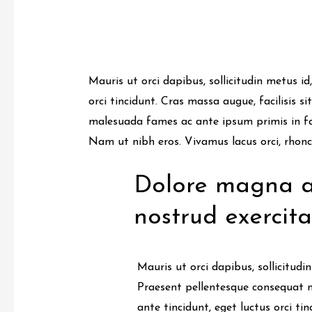
Kommentar verfassen
/
Coach
/ Von
steph
Mauris ut orci dapibus, sollicitudin metus id
orci tincidunt. Cras massa augue, facilisis s
malesuada fames ac ante ipsum primis in fauc
Nam ut nibh eros. Vivamus lacus orci, rhoncu
Dolore magna al
nostrud exercita
Mauris ut orci dapibus, sollicitudin
Praesent pellentesque consequat ni
ante tincidunt, eget luctus orci ti