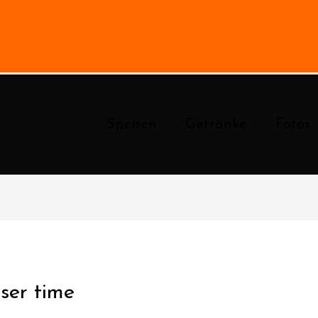
Speisen
Getränke
Fotos
sser time