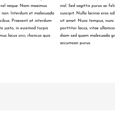
lis vel neque. Nam maximus
nisl. Sed sagittis purus ac fel
tor non. Interdum et malesuada
suscipit. Nulla lacinia eros odi
cibus. Praesent at interdum
sit amet. Nunc tempus, nunc 
ate justo, in euismod turpis
porttitor lacus, vitae ullamco
mus lacus orci, rhoncus quis
diam sed quam malesuada grav
accumsan purus.
ion