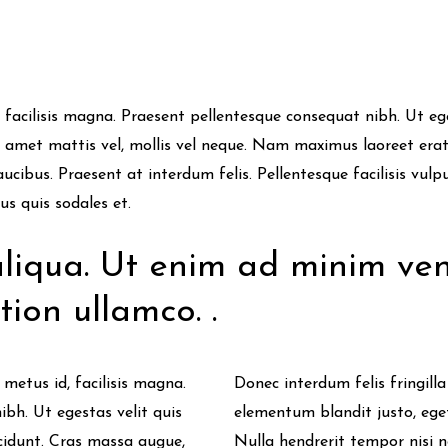
an
, facilisis magna. Praesent pellentesque consequat nibh. Ut ege
it amet mattis vel, mollis vel neque. Nam maximus laoreet erat
ibus. Praesent at interdum felis. Pellentesque facilisis vulput
s quis sodales et.
iqua. Ut enim ad minim ven
tion ullamco. .
 metus id, facilisis magna.
Donec interdum felis fringill
bh. Ut egestas velit quis
elementum blandit justo, eget
ncidunt. Cras massa augue,
Nulla hendrerit tempor nisi n