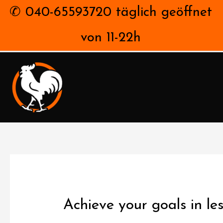
✆ 040-65593720 täglich geöffnet
von 11-22h
Achieve your goals in le