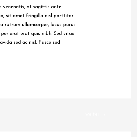
is venenatis, at sagittis ante
o, sit amet fringilla nisl porttitor
a rutrum ullamcorper, lacus purus
rper erat erat quis nibh. Sed vitae
ida sed ac nisl. Fusce sed
weiter
→