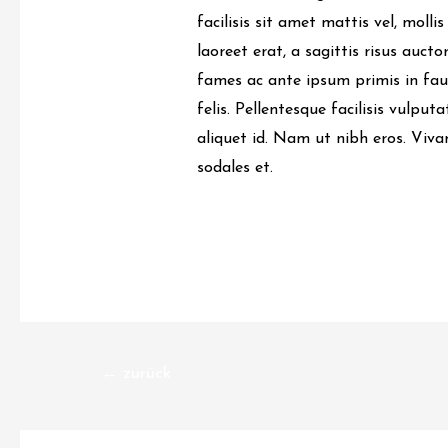
facilisis sit amet mattis vel, mol
laoreet erat, a sagittis risus auc
fames ac ante ipsum primis in fau
felis. Pellentesque facilisis vulput
aliquet id. Nam ut nibh eros. Viva
sodales et.
Beitragsnavigat
←
zurück