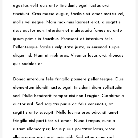
egestas velit quis ante tincidunt, eget luctus orci
tincidunt. Cras massa augue, facilisis sit amet mattis vel,
mollis vel neque. Nam maximus laoreet erat, a sagittis
risus auctor non. Interdum et malesuada fames ac ante
ipsum primis in faucibus. Praesent at interdum felis.
Pellentesque facilisis vulputate justo, in euismod turpis
aliquet id. Nam ut nibh eros. Vivamus lacus orci, rhoncus
quis sodales et.
Donec interdum felis fringilla posuere pellentesque. Duis
elementum blandit justo, eget tincidunt diam sollicitudin
sed. Nulla hendrerit tempor nisi non feugiat. Curabitur a
auctor nisl. Sed sagittis purus ac felis venenatis, at
sagittis ante suscipit. Nulla lacinia eros odio, sit amet
fringilla nisl porttitor sit amet. Nunc tempus, nunc a
rutrum ullamcorper, lacus purus porttitor lacus, vitae
ullamcorper erat erat quis nibh. Sed vitae diam sed