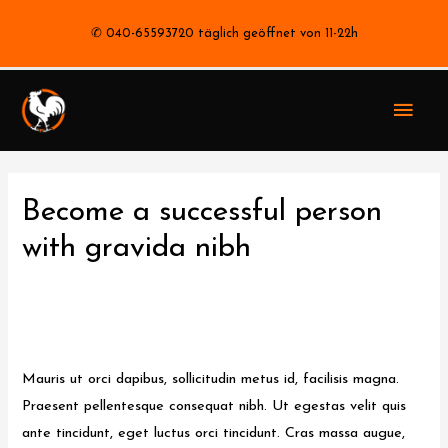
✆ 040-65593720 täglich geöffnet von 11-22h
Haup
Become a successful person
with gravida nibh
Kommentar verfassen
/
Coach
/ Von
stephan
Mauris ut orci dapibus, sollicitudin metus id, facilisis magna.
Praesent pellentesque consequat nibh. Ut egestas velit quis
ante tincidunt, eget luctus orci tincidunt. Cras massa augue,