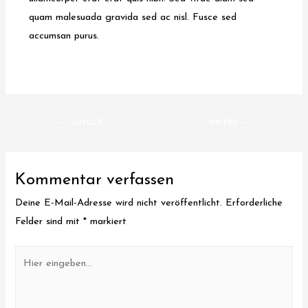
quam malesuada gravida sed ac nisl. Fusce sed
accumsan purus.
Beitragsnavigation
←
zurück
weiter
→
Kommentar verfassen
Deine E-Mail-Adresse wird nicht veröffentlicht.
Erforderliche
Felder sind mit
*
markiert
Hier
eingeben…